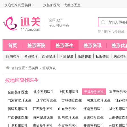
欢迎您来到迅美网！
找整形医院
找整形医生
热门搜索：
去眼袋
首页
整形医院
整形医生
整形资讯
整形优
眼眉整形
鼻部整形
面部整形
耳部整形
吸脂整形
私密整形
胸部整形
当前位置：
迅美网
>
整形列表
按地区查找医生
全部整形医生
北京整形医生
上海整形医生
天津整形医生
重庆整形医
内蒙古整形医生
辽宁整形医生
吉林整形医生
黑龙江整形医生
江苏整
福建整形医生
江西整形医生
山东整形医生
河南整形医生
湖北整形医
广西整形医生
海南整形医生
四川整形医生
贵州整形医生
云南整形医
甘肃整形医生
青海整形医生
宁夏整形医生
新疆整形医生
台湾整形医