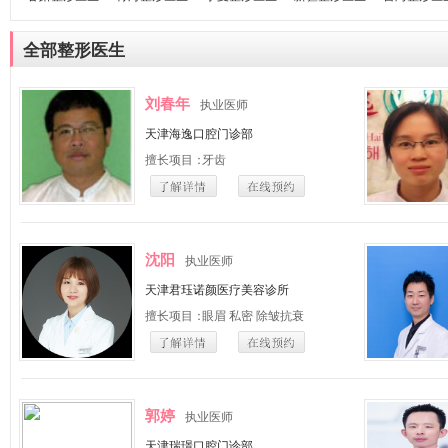
全部整形医生
刘春年
执业医师
天津海逸口腔门诊部
擅长项目：
牙齿
沈阳
执业医师
天津君珏诺颜医疗美容诊所
擅长项目：
眼眉 私密 除皱抗衰
郭婷
执业医师
天津瑞璟口腔门诊部