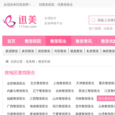
欢迎您来到迅美网！
找整形医院
找整形医生
热门搜索：
去眼袋
首页
整形医院
整形医生
整形资讯
整形优
眼眉整形
鼻部整形
面部整形
耳部整形
吸脂整形
私密整形
胸部整形
当前位置：
迅美网
>
整形列表
按地区查找医生
全部整形医生
北京整形医生
上海整形医生
天津整形医生
重庆整形医
内蒙古整形医生
辽宁整形医生
吉林整形医生
黑龙江整形医生
江苏整
福建整形医生
江西整形医生
山东整形医生
河南整形医生
湖北整形医
广西整形医生
海南整形医生
四川整形医生
贵州整形医生
云南整形医
甘肃整形医生
青海整形医生
宁夏整形医生
新疆整形医生
台湾整形医