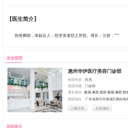
【医生简介】
热情爽朗，体贴近人，想求美者想之所想。擅长：注射，***
坐诊医院
惠州华伊医疗美容门诊部
医院性质：
民营
医院等级：
门诊部
擅长项目：
眼眉
鼻部
面部
吸脂
胸部
除
医院地址：
广东省惠州市惠城区鹅岭南路
同院医生