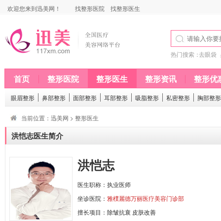
欢迎您来到迅美网！
找整形医院
找整形医生
热门搜索：
去眼袋
首页
整形医院
整形医生
整形资讯
整形优
眼眉整形
鼻部整形
面部整形
耳部整形
吸脂整形
私密整形
胸部整形
当前位置：
迅美网
>
整形医生
洪恺志医生简介
洪恺志
医生职称：执业医师
坐诊医院：
雅樸麗德万丽医疗美容门诊部
擅长项目：
除皱抗衰
皮肤改善