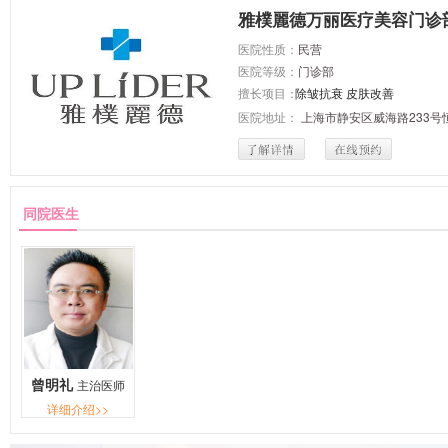
雅樸麗德万丽医疗美容门诊
医院性质：
民营
医院等级：
门诊部
擅长项目：
除皱抗衰
皮肤改善
医院地址：
上海市静安区威海路233号
同院医生
曾明礼
主治医师
详细介绍>>